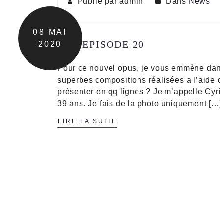
Publié par admin
Dans
News
08
MAI
MIC EPISODE 20
2020
Pour ce nouvel opus, je vous emmène dans
superbes compositions réalisées a l’aide de
présenter en qq lignes ? Je m’appelle Cyril
39 ans. Je fais de la photo uniquement […
LIRE LA SUITE