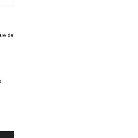
rue de
p