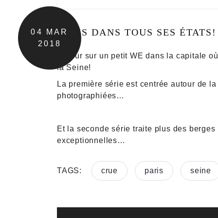
PARIS DANS TOUS SES ÉTATS!
04
MAR
2018
Retour sur un petit WE dans la capitale où 
la Seine!
La première série est centrée autour de la 
photographiées…
Et la seconde série traite plus des berge
exceptionnelles…
TAGS:
crue
paris
seine