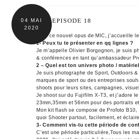
MIC EPISODE 18
04
MAI
2020
Pour ce nouvel opus de MIC, j’accueille l
1- Peux tu te présenter en qq lignes ?
Je m’appelle Olivier Borgognon, je suis 
& conférences en tant qu’ambassadeur Pro
2 – Quel est ton univers photo / matérie
Je suis photographe de Sport, Outdoors & A
marques de sport ou des entreprises souh
shoots pour leurs sites, campagnes, visuel
Je shoot sur du Fujifilm X-T3, et j’adore 
23mm,35mm et 56mm pour des portraits et
Mon kit flash se compose de Profoto B10,
quoi Shooter partout, facilement, et éclai
3- Comment vis-tu cette période de co
C’est une période particulière,Tous les ma