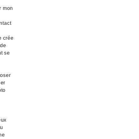
ur mon
ntact
e crée
ide
ut se
poser
uer
oto
eux
ou
une