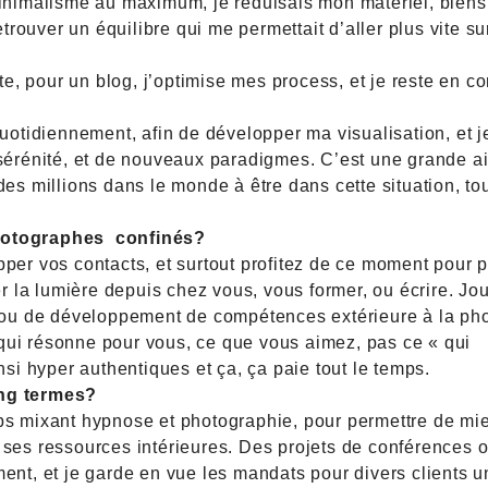
minimalisme au maximum, je réduisais mon matériel, biens
rouver un équilibre qui me permettait d’aller plus vite s
ite, pour un blog, j’optimise mes process, et je reste en co
quotidiennement, afin de développer ma visualisation, et j
 sérénité, et de nouveaux paradigmes. C’est une grande a
des millions dans le monde à être dans cette situation, to
photographes confinés?
pper vos contacts, et surtout profitez de ce moment pour 
er la lumière depuis chez vous, vous former, ou écrire. Jo
é ou de développement de compétences extérieure à la ph
ce qui résonne pour vous, ce que vous aimez, pas ce « qui
nsi hyper authentiques et ça, ça paie tout le temps.
ong termes?
ops mixant hypnose et photographie, pour permettre de mi
 ses ressources intérieures. Des projets de conférences 
ent, et je garde en vue les mandats pour divers clients 