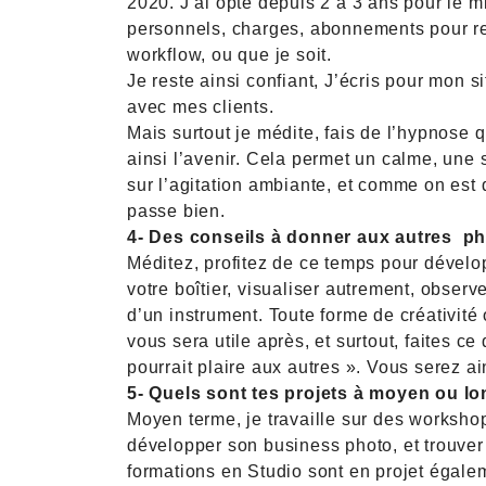
2020. J’ai opté depuis 2 à 3 ans pour le 
personnels, charges, abonnements pour ret
workflow, ou que je soit.
Je reste ainsi confiant, J’écris pour mon s
avec mes clients.
Mais surtout je médite, fais de l’hypnose 
ainsi l’avenir. Cela permet un calme, une
sur l’agitation ambiante, et comme on est 
passe bien.
4- Des conseils à donner aux autres 
Méditez, profitez de ce temps pour dévelo
votre boîtier, visualiser autrement, observ
d’un instrument. Toute forme de créativit
vous sera utile après, et surtout, faites 
pourrait plaire aux autres ». Vous serez ai
5- Quels sont tes projets à moyen ou l
Moyen terme, je travaille sur des worksh
développer son business photo, et trouver
formations en Studio sont en projet égalem