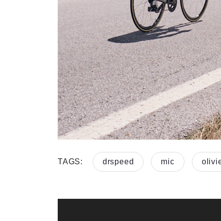
TAGS:
drspeed
mic
olivi