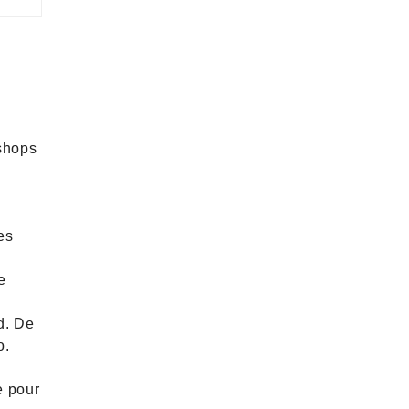
kshops
es
e
d. De
o.
é pour