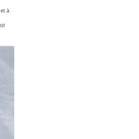
 et à
tif